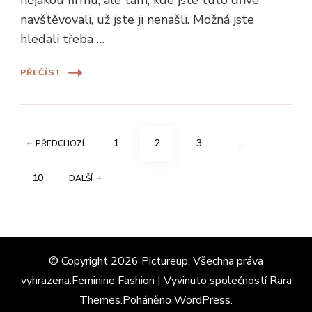
navštěvovali, už jste ji nenašli. Možná jste
hledali třeba …
PŘEČÍST
Stránkování
STRÁNKA
STRÁNKA
STRÁNKA
1
2
3
…
PŘEDCHOZÍ
příspěvků
STRÁNKA
10
DALŠÍ
© Copyright 2026
Pictureup
. Všechna práva
vyhrazena.Feminine Fashion | Vyvinuto společností
Rara
Themes
.Poháněno
WordPress
.