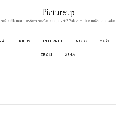
Pictureup
, než kolik máte, ovšem nevíte, kde je vzít? Pak vám sice může, ale také
NÁ
HOBBY
INTERNET
MOTO
MUŽI
ZBOŽÍ
ŽENA