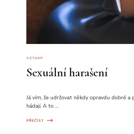
VZTAHY
Sexuální harašení
Já vím, že udržovat někdy opravdu dobré a 
hádají. A to …
PŘEČÍST