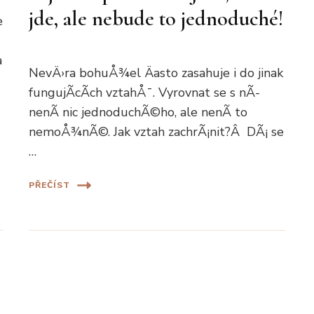
jde, ale nebude to jednoduché!
e
a
NevÄ›ra bohuÅ¾el Äasto zasahuje i do jinak
fungujÃ­cÃ­ch vztahÅ¯. Vyrovnat se s nÃ­
nenÃ­ nic jednoduchÃ©ho, ale nenÃ­ to
nemoÅ¾nÃ©. Jak vztah zachrÃ¡nit?Â DÃ¡ se
…
PŘEČÍST