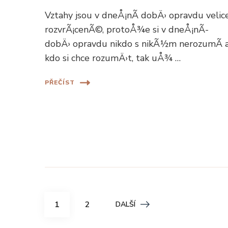
Vztahy jsou v dneÅ¡nÃ­ dobÄ› opravdu velic
rozvrÃ¡cenÃ©, protoÅ¾e si v dneÅ¡nÃ­
dobÄ› opravdu nikdo s nikÃ½m nerozumÃ­ 
kdo si chce rozumÄ›t, tak uÅ¾ …
PŘEČÍST
Stránkování
STRÁNKA
STRÁNKA
1
2
DALŠÍ