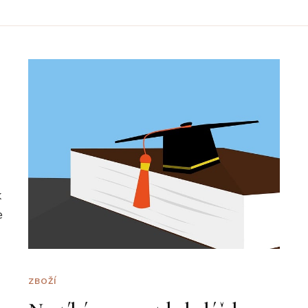
k
e
ZBOŽÍ