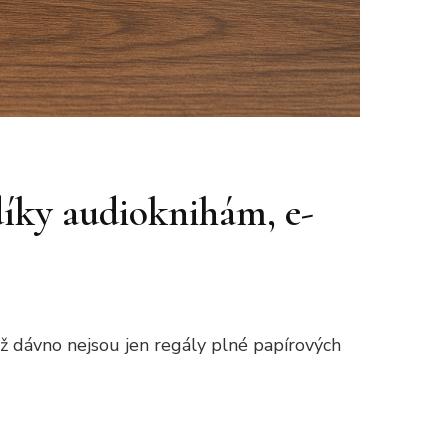
 díky audioknihám, e-
už dávno nejsou jen regály plné papírových