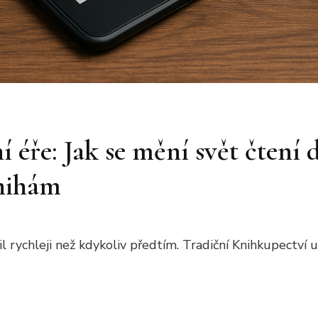
í éře: Jak se mění svět čtení
nihám
l rychleji než kdykoliv předtím. Tradiční Knihkupectví 