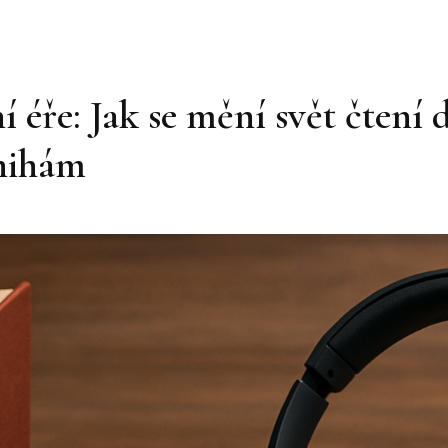
í éře: Jak se mění svět čtení
nihám