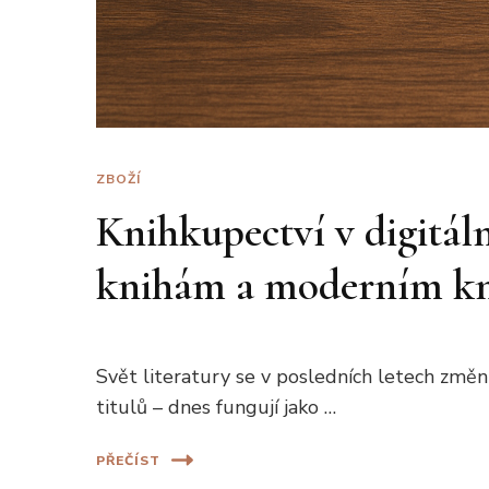
ZBOŽÍ
Knihkupectví v digitáln
knihám a moderním k
Svět literatury se v posledních letech změni
titulů – dnes fungují jako …
PŘEČÍST