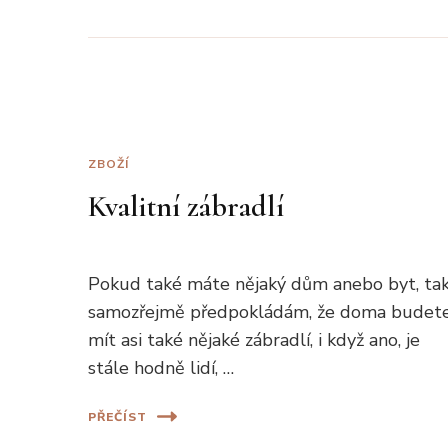
ZBOŽÍ
Kvalitní zábradlí
Pokud také máte nějaký dům anebo byt, ta
samozřejmě předpokládám, že doma budet
mít asi také nějaké zábradlí, i když ano, je
stále hodně lidí, …
PŘEČÍST