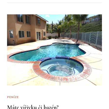
PENÍZE
Máte vířivku či bazén?