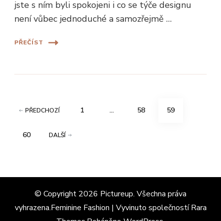
jste s ním byli spokojeni i co se týče designu
není vůbec jednoduché a samozřejmě …
PŘEČÍST
Stránkování
STRÁNKA
STRÁNKA
STRÁNKA
1
…
58
59
PŘEDCHOZÍ
příspěvků
STRÁNKA
60
DALŠÍ
© Copyright 2026
Pictureup
. Všechna práva
vyhrazena.Feminine Fashion | Vyvinuto společností
Rara