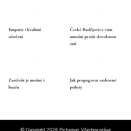
Empatie i kvalitní
České Budějovice vám
ošetření
umožní prožít dovolenou
snů
Zastřešit je možné i
Jak propagovat ozdravné
bazén
pobyty
© Copyright 2026
Pictureup
. Všechna práva