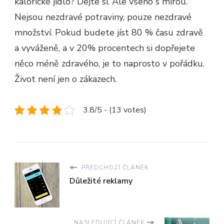
kalorické jídlo? Dejte si. Ale všeho s mírou.
Nejsou nezdravé potraviny, pouze nezdravé
množství. Pokud budete jíst 80 % času zdravě
a vyváženě, a v 20% procentech si dopřejete
něco méně zdravého, je to naprosto v pořádku.
Život není jen o zákazech.
3.8/5 - (13 votes)
PŘEDCHOZÍ ČLÁNEK
Důležité reklamy
NASLEDUJÍCÍ ČLÁNEK