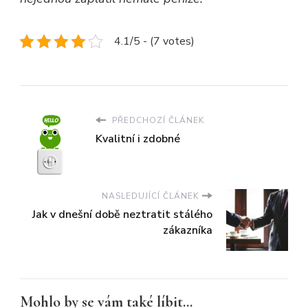
4.1/5 - (7 votes)
PŘEDCHOZÍ ČLÁNEK
Kvalitní i zdobné
NASLEDUJÍCÍ ČLÁNEK
Jak v dnešní době neztratit stálého
zákazníka
Mohlo by se vám také líbit...