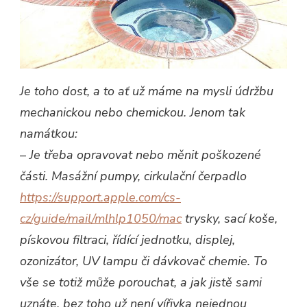
Je toho dost, a to ať už máme na mysli údržbu
mechanickou nebo chemickou. Jenom tak
namátkou:
–
Je třeba opravovat nebo měnit poškozené
části. Masážní pumpy, cirkulační čerpadlo
https://support.apple.com/cs-
cz/guide/mail/mlhlp1050/mac
trysky, sací koše,
pískovou filtraci, řídící jednotku, displej,
ozonizátor, UV lampu či dávkovač chemie. To
vše se totiž může porouchat, a jak jistě sami
uznáte, bez toho už není vířivka nejednou