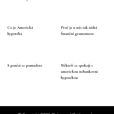
Co je Americká
Proč je u nás tak nízká
hypotéka
finanční gramotnost
S penězi se pomazlete
Někteří se spokojí s
americkou nebankovní
hypotékou