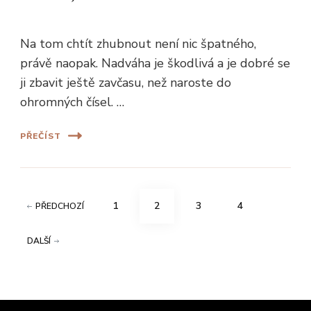
Na tom chtít zhubnout není nic špatného,
právě naopak. Nadváha je škodlivá a je dobré se
ji zbavit ještě zavčasu, než naroste do
ohromných čísel. …
PŘEČÍST
Stránkování
STRÁNKA
STRÁNKA
STRÁNKA
STRÁNKA
1
2
3
4
PŘEDCHOZÍ
příspěvků
DALŠÍ