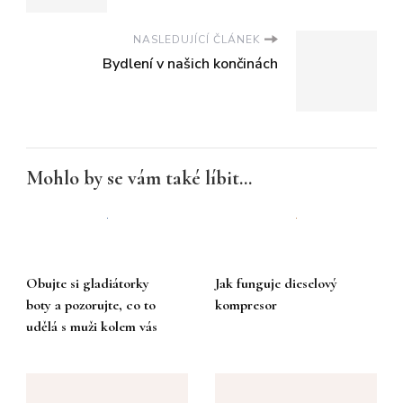
NASLEDUJÍCÍ ČLÁNEK
Bydlení v našich končinách
Mohlo by se vám také líbit...
Obujte si gladiátorky
Jak funguje dieselový
boty a pozorujte, co to
kompresor
udělá s muži kolem vás