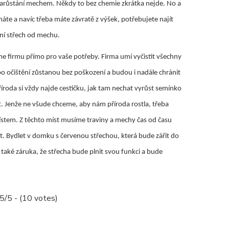
zarůstání mechem. Někdy to bez chemie zkrátka nejde. No a
te a navíc třeba máte závratě z výšek, potřebujete najít
ění střech od mechu
.
 firmu přímo pro vaše potřeby. Firma umí vyčistit všechny
 po očištění zůstanou bez poškození a budou i nadále chránit
říroda si vždy najde cestičku, jak tam nechat vyrůst semínko
 Jenže ne všude chceme, aby nám příroda rostla, třeba
stem. Z těchto míst musíme traviny a mechy čas od času
it.
Bydlet v domku s červenou střechou, která bude zářit do
 A také záruka, že střecha bude plnit svou funkci a bude
.5/5 - (10 votes)