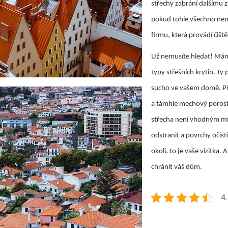
střechy zabrání dalšímu 
pokud tohle všechno nemá
firmu, která provádí
čišt
Už nemusíte hledat! Máme
typy střešních krytin. Ty
sucho ve vašem domě.
P
a támhle mechový porost.
střecha není vhodným mí
odstranit a povrchy očist
okolí, to je vaše vizitka.
chránit váš dům.
4