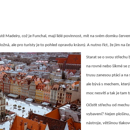
ě Madeiry, což je Funchal, mají lidé povinnost, mít na svém domku červenou
ožná, ale pro turisty je to pohled opravdu krásný. A nutno říct, že jim na 
Starat se o svou střechu 
na rovné nebo šikmé se z
trusu zanesou ptáci a na
ale bývá s mechem, který 
moc nesvítí a tak je tam 
Očistit střechu od mech
vybavení? Nejen plošinu, 
nástroje, většinou tlako