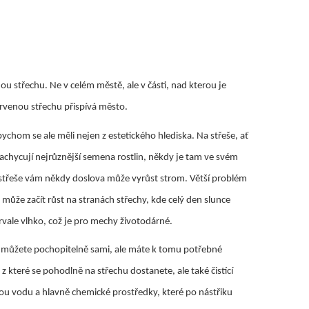
 střechu. Ne v celém městě, ale v části, nad kterou je
červenou střechu přispívá město.
bychom se ale měli nejen z estetického hlediska. Na střeše, ať
achycují nejrůznější semena rostlin, někdy je tam ve svém
 střeše vám někdy doslova může vyrůst strom. Větší problém
může začít růst na stranách střechy, kde celý den slunce
trvale vlhko, což je pro mechy životodárné.
u můžete pochopitelně sami, ale máte k tomu potřebné
z které se pohodlně na střechu dostanete, ale také čistící
vou vodu a hlavně chemické prostředky, které po nástřiku