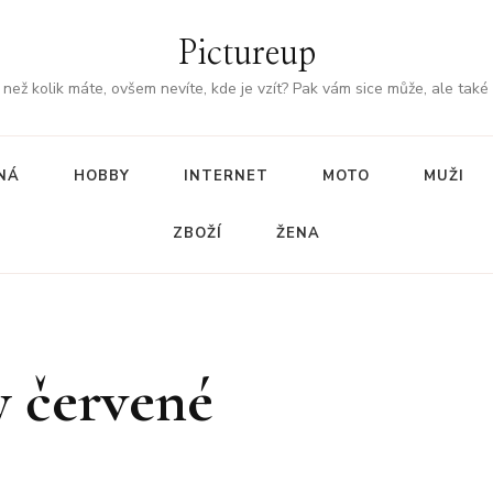
Pictureup
, než kolik máte, ovšem nevíte, kde je vzít? Pak vám sice může, ale také
NÁ
HOBBY
INTERNET
MOTO
MUŽI
ZBOŽÍ
ŽENA
y červené