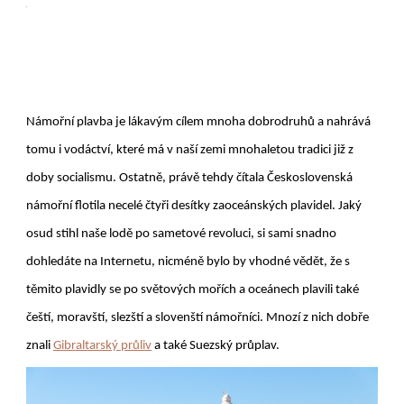
Námořní plavba je lákavým cílem mnoha dobrodruhů a nahrává
tomu i vodáctví, které má v naší zemi mnohaletou tradici již z
doby socialismu. Ostatně, právě tehdy čítala Československá
námořní flotila necelé čtyři desítky zaoceánských plavidel. Jaký
osud stihl naše lodě po sametové revoluci, si sami snadno
dohledáte na Internetu, nicméně bylo by vhodné vědět, že s
těmito plavidly se po světových mořích a oceánech plavili také
čeští, moravští, slezští a slovenští námořníci. Mnozí z nich dobře
znali
Gibraltarský průliv
a také Suezský průplav.