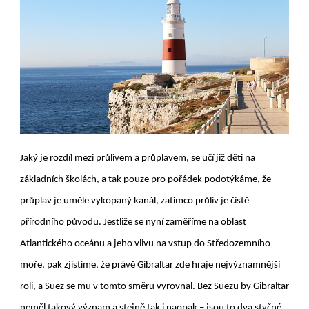
Jaký je rozdíl mezi průlivem a průplavem, se učí již děti na
základních školách, a tak pouze pro pořádek podotýkáme, že
průplav je uměle vykopaný kanál, zatímco průliv je čistě
přírodního původu. Jestliže se nyní zaměříme na oblast
Atlantického oceánu a jeho vlivu na vstup do Středozemního
moře, pak zjistíme, že právě Gibraltar zde hraje nejvýznamnější
roli, a Suez se mu v tomto směru vyrovnal. Bez Suezu by Gibraltar
neměl takový význam a stejně tak i naopak – jsou to dva styčné