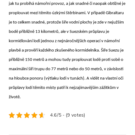
jak tu probíhá námořní provoz, a jak snadné či naopak obtížné je
proplouvat mezi těmito úzkými štěrbinami. V případě Gibraltaru
je to celkem snadné, protože šíře vodní plochy je zde v nejužším
bodě přibližně 13 kilometrů, ale v Suezském průplavu je
kormidlování lodi jednou z nejnáročnějších operací v námořní
plavbě a prověří každého zkušeného kormidelníka. Šíře Suezu je
přibližně 150 metrů a mohou tudy proplouvat lodě proti sobě o
maximální šíři trupu do 77 metrů nebo do 50 metrů, v závislosti
na hloubce ponoru (výtlaku lodi v tunách). A vidět na vlastní oči
průplavy lodí těmito místy patří k nejzajímavějším zážitkům v
životě.
4.6/5 - (9 votes)