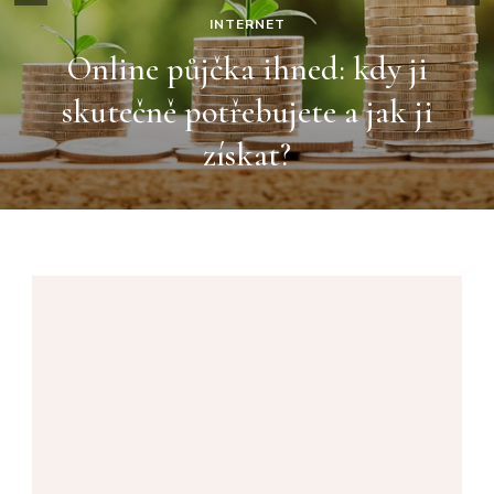
INTERNET
Online půjčka ihned: kdy ji
skutečně potřebujete a jak ji
získat?