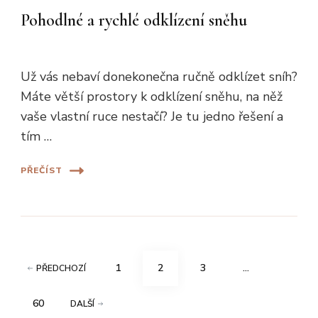
Pohodlné a rychlé odklízení sněhu
Už vás nebaví donekonečna ručně odklízet sníh?
Máte větší prostory k odklízení sněhu, na něž
vaše vlastní ruce nestačí? Je tu jedno řešení a
tím …
PŘEČÍST
Stránkování
STRÁNKA
STRÁNKA
STRÁNKA
1
2
3
…
PŘEDCHOZÍ
příspěvků
STRÁNKA
60
DALŠÍ